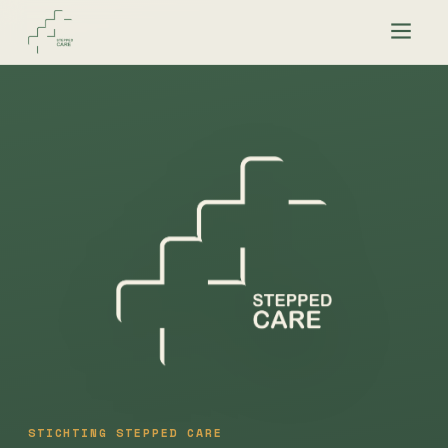
Home
Stepped care
Werkgebied
De stichting
Achtergrond
Contact
STICHTING STEPPED CARE